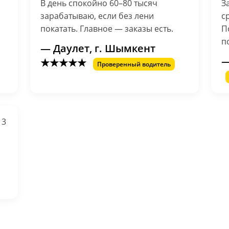
В день спокойно 60–80 тысяч
З
зарабатываю, если без лени
с
покатать. Главное — заказы есть.
П
п
— Даулет, г. Шымкент
—
★★★★★
Проверенный водитель
 3